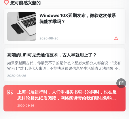
您可能感兴趣的
Windows 10X延期发布，微软这次做系
统能学乖吗？
2020-08-26
高端的LiFi可见光通信技术，古人早就用上了？
如果穿越回古代，你最受不了的是什么？想必大部分人都会说：“没有
WiFi！”对于现代人来说，不能快速传递信息的生活简直无法想象 不
过，很多影视剧也告诉我们：在没有WiFi的时候，还是有很多快速传
2020-08-26
递信息方式的，比如灯。 古装片《长安十二时辰》中，长安城的望楼
使用了12个方格传递信息，每个方格可以用灯点亮或者熄 ...
上海书展进行时，人们争相买书屯书的同时，也在反
思讨论相比纸质阅读，网络阅读带给我们哪些影响。
如今，算法试图精准地把你感兴趣的信息推到你面
2020-08-26
前，标题套路即便老套但仍旧屡试不爽，我们看到的
文章越来越流水线化。当阅读被算法收编，我们是如
何成为一种纯 ...
© 2016-2026 All Rights Reserved
⋅
Developed by
nicetheme
⋅
ICP备案号