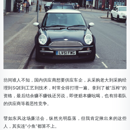
坊间谁人不知，国内供应商想要供应车企，从采购老大到采购经
理到SQE到工艺到技术，时常全得打理一遍。拿到了被“压榨”的
资格，最后结余赚不赚钱还另说，即便赔本赚吆喝，也有排着队
的供应商等着恶性竞争。
譬如东风这场廉洁会，纵然光明磊落，但我肯定揪出来的这些
人，其实连“小鱼”都算不上。