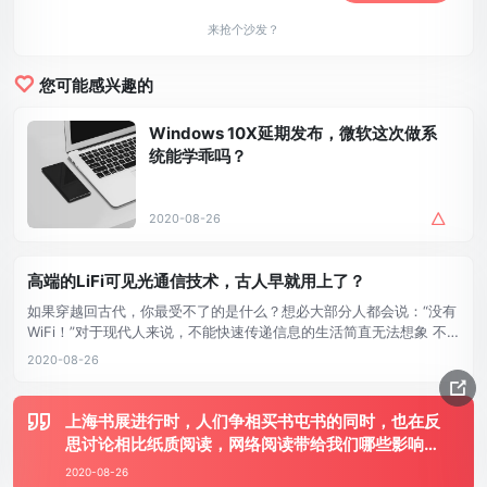
来抢个沙发？
您可能感兴趣的
Windows 10X延期发布，微软这次做系
统能学乖吗？
2020-08-26
高端的LiFi可见光通信技术，古人早就用上了？
如果穿越回古代，你最受不了的是什么？想必大部分人都会说：“没有
WiFi！”对于现代人来说，不能快速传递信息的生活简直无法想象 不
过，很多影视剧也告诉我们：在没有WiFi的时候，还是有很多快速传
2020-08-26
递信息方式的，比如灯。 古装片《长安十二时辰》中，长安城的望楼
使用了12个方格传递信息，每个方格可以用灯点亮或者熄 ...
上海书展进行时，人们争相买书屯书的同时，也在反
思讨论相比纸质阅读，网络阅读带给我们哪些影响。
如今，算法试图精准地把你感兴趣的信息推到你面
2020-08-26