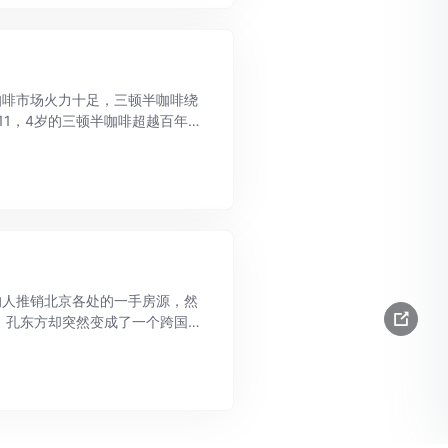
咖啡市场火力十足，三顿半咖啡绕
11，4岁的三顿半咖啡超越百年
复之下的中国消费市场，充满了不确
的人推销北京各处的一手房源，然
后，孔东方却突然变成了一个跨国
。 400万！ 三月末开始，国外