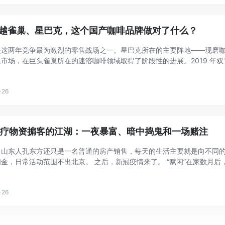
超越雀巢、星巴克，这个国产咖啡品牌做对了什么？
是这两年竞争最为激烈的零售战场之一。星巴克所在的主要阵地——现磨
市场，在巨头雀巢所在的速溶咖啡领域取得了阶段性的进展。2019 年双
，成为首个登顶天猫双 11 咖啡榜首的国货品牌。 2020 年，疫情反
-26
疗物资掮客的江湖：一夜暴富、暗中捣鬼和一场赌注
，山东人孔东方还只是一名普通的房产销售，每天的生活主要就是向不同
金，日常活动范围不出北京。 之后，新冠疫情来了。 “赋闲”在家数月
“大拿”，在疫情的余波中披星戴月往来全国各地，谈着数千万人民币的生意
.
-26