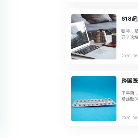
618
咖啡，
开了这块
品牌雀巢
定 ...
2020-08
跨国医
半年前
后赚取佣
医疗物资
疫情迎 ..
2020-08