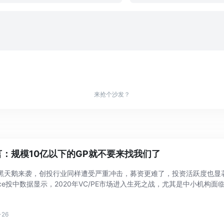
来抢个沙发？
言：规模10亿以下的GP就不要来找我们了
0年黑天鹅来袭，创投行业同样遭受严重冲击，募资更难了，投资活跃度也显
ruce投中数据显示，2020年VC/PE市场进入生死之战，尤其是中小机
成立机构、募集基金数量均在已经处于寒冬状态的2019年的基础上进一步
-26