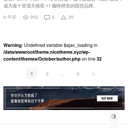
成为首个登顶天猫双 11 咖啡榜首的国货品牌。
6 年前
992
4
29
Warning
: Undefined variable $ajax_loading in
/data/wwwroot/theme.nicetheme.xyz/wp-
content/themes/October/author.php
on line
32
1
2
…
6