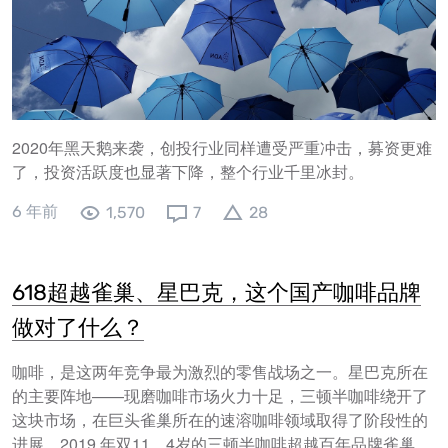
2020年黑天鹅来袭，创投行业同样遭受严重冲击，募资更难
了，投资活跃度也显著下降，整个行业千里冰封。
6 年前
1,570
7
28
618超越雀巢、星巴克，这个国产咖啡品牌
做对了什么？
咖啡，是这两年竞争最为激烈的零售战场之一。星巴克所在
的主要阵地——现磨咖啡市场火力十足，三顿半咖啡绕开了
这块市场，在巨头雀巢所在的速溶咖啡领域取得了阶段性的
进展。2019 年双11，4岁的三顿半咖啡超越百年品牌雀巢，