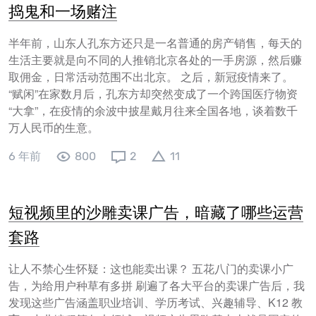
捣鬼和一场赌注
半年前，山东人孔东方还只是一名普通的房产销售，每天的
生活主要就是向不同的人推销北京各处的一手房源，然后赚
取佣金，日常活动范围不出北京。 之后，新冠疫情来了。
“赋闲”在家数月后，孔东方却突然变成了一个跨国医疗物资
“大拿”，在疫情的余波中披星戴月往来全国各地，谈着数千
万人民币的生意。
6 年前
800
2
11
短视频里的沙雕卖课广告，暗藏了哪些运营
套路
让人不禁心生怀疑：这也能卖出课？ 五花八门的卖课小广
告，为给用户种草有多拼 刷遍了各大平台的卖课广告后，我
发现这些广告涵盖职业培训、学历考试、兴趣辅导、K12 教