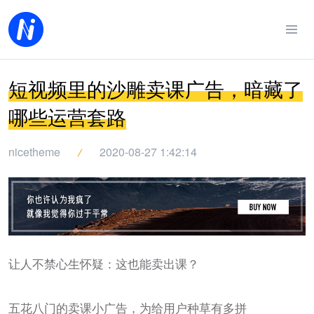
短视频里的沙雕卖课广告，暗藏了
哪些运营套路
nicetheme
2020-08-27 1:42:14
让人不禁心生怀疑：这也能卖出课？
五花八门的卖课小广告，为给用户种草有多拼