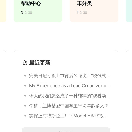
帮助中心
未分类
9
文章
1
文章
最近更新
完美日记亏损上市背后的隐忧：“烧钱式”
营销的成功难以复制
My Experience as a Lead Organizer of
WordCamp Saint Petersburg
今天的我们怎么成了一种纯粹的“观看动
物”？
你猜，兰博基尼中国车主平均年龄多大？
实探上海特斯拉工厂：Model Y即将投
产，每周200名应聘者涌入