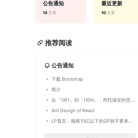
公告通知
最近更新
14
文章
10
文章
推荐阅读
公告通知
下载 Bootstrap
简介
从「1对1」到「1对N」，所托瑞安的坚持
与改变
Ant Design of React
LP直言：规模10亿以下的GP就不要来找
我们了