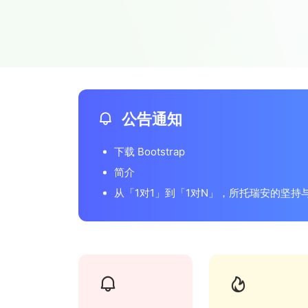
公告通知
下载 Bootstrap
简介
从「1对1」到「1对N」，所托瑞安的坚持